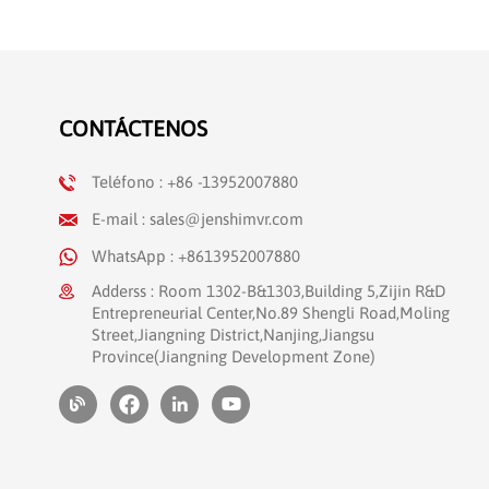
CONTÁCTENOS
Teléfono : +86 -13952007880
E-mail : sales@jenshimvr.com
WhatsApp : +8613952007880
Adderss : Room 1302-B&1303,Building 5,Zijin R&D
Entrepreneurial Center,No.89 Shengli Road,Moling
Street,Jiangning District,Nanjing,Jiangsu
Province(Jiangning Development Zone)