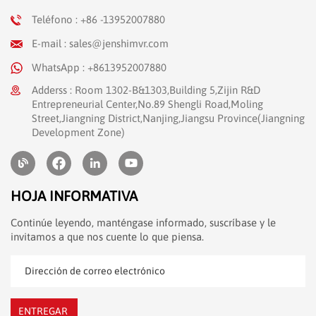
Teléfono : +86 -13952007880
E-mail : sales@jenshimvr.com
WhatsApp : +8613952007880
Adderss : Room 1302-B&1303,Building 5,Zijin R&D
Entrepreneurial Center,No.89 Shengli Road,Moling
Street,Jiangning District,Nanjing,Jiangsu Province(Jiangning
Development Zone)
HOJA INFORMATIVA
Continúe leyendo, manténgase informado, suscríbase y le
invitamos a que nos cuente lo que piensa.
ENTREGAR