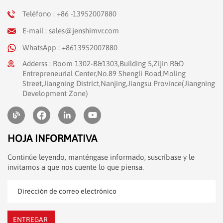
Teléfono : +86 -13952007880
E-mail : sales@jenshimvr.com
WhatsApp : +8613952007880
Adderss : Room 1302-B&1303,Building 5,Zijin R&D
Entrepreneurial Center,No.89 Shengli Road,Moling
Street,Jiangning District,Nanjing,Jiangsu Province(Jiangning
Development Zone)
HOJA INFORMATIVA
Continúe leyendo, manténgase informado, suscríbase y le
invitamos a que nos cuente lo que piensa.
ENTREGAR