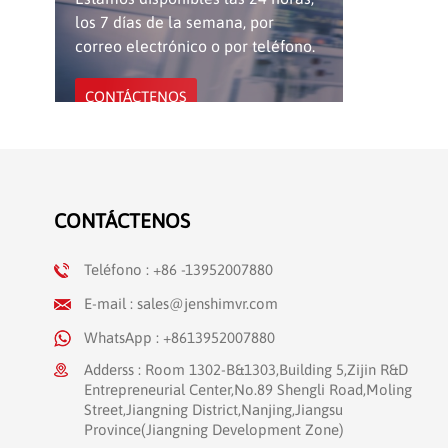
los 7 días de la semana, por
correo electrónico o por teléfono.
CONTÁCTENOS
NUEVOS PRODUCTOS
CONTÁCTENOS
Grabadora de vídeo
Teléfono : +86 -13952007880
médico JENSHI
CloudCapture 4K
LEER MÁS
E-mail : sales@jenshimvr.com
WhatsApp : +8613952007880
Sistema de gestión de
Adderss : Room 1302-B&1303,Building 5,Zijin R&D
imágenes 3D HD
Entrepreneurial Center,No.89 Shengli Road,Moling
JENSHI IMS-400
Street,Jiangning District,Nanjing,Jiangsu
LEER MÁS
Province(Jiangning Development Zone)