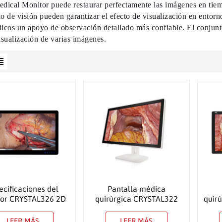
dical Monitor puede restaurar perfectamente las imágenes en tiempo
lo de visión pueden garantizar el efecto de visualización en ento
dicos un apoyo de observación detallado más confiable. El conjunt
isualización de varias imágenes.
ecificaciones del
Pantalla médica
tor CRYSTAL326 2D
quirúrgica CRYSTAL322
quir
de 27″
FHD de 27″
LEER MÁS
LEER MÁS