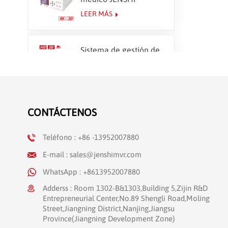
CloudCapture 4K
LEER MÁS
Sistema de gestión de
imágenes 3D HD
JENSHI IMS-400
LEER MÁS
Transmisiones
CONTÁCTENOS
quirúrgicas en directo
LEER MÁS
Teléfono : +86 -13952007880
E-mail : sales@jenshimvr.com
WhatsApp : +8613952007880
Adderss : Room 1302-B&1303,Building 5,Zijin R&D
Entrepreneurial Center,No.89 Shengli Road,Moling
Street,Jiangning District,Nanjing,Jiangsu
Province(Jiangning Development Zone)