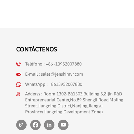
CONTÁCTENOS
Teléfono : +86 -13952007880
E-mail : sales@jenshimvr.com
WhatsApp : +8613952007880
Adderss : Room 1302-B&1303,Building 5,Zijin R&D
Entrepreneurial Center,No.89 Shengli Road,Moling
Street,Jiangning District,Nanjing,Jiangsu
Province(Jiangning Development Zone)