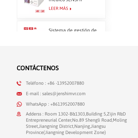
CloudCapture 4K
LEER MÁS
Sistema de gestión de
imágenes 3D HD
JENSHI IMS-400
LEER MÁS
Transmisiones
CONTÁCTENOS
quirúrgicas en directo
LEER MÁS
Teléfono : +86 -13952007880
E-mail : sales@jenshimvr.com
WhatsApp : +8613952007880
Adderss : Room 1302-B&1303,Building 5,Zijin R&D
Entrepreneurial Center,No.89 Shengli Road,Moling
Street,Jiangning District,Nanjing,Jiangsu
Province(Jiangning Development Zone)