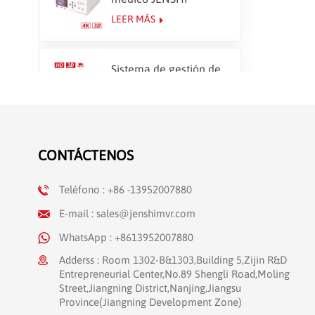
CloudCapture 4K
LEER MÁS
Sistema de gestión de
imágenes 3D HD
JENSHI IMS-400
LEER MÁS
Transmisiones
CONTÁCTENOS
quirúrgicas en directo
LEER MÁS
Teléfono : +86 -13952007880
E-mail : sales@jenshimvr.com
WhatsApp : +8613952007880
Adderss : Room 1302-B&1303,Building 5,Zijin R&D
Entrepreneurial Center,No.89 Shengli Road,Moling
Street,Jiangning District,Nanjing,Jiangsu
Province(Jiangning Development Zone)