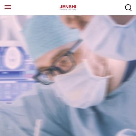
EN
ES