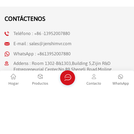
CONTÁCTENOS
Teléfono : +86 -13952007880
E-mail : sales@jenshimvr.com
WhatsApp : +8613952007880
Adderss : Room 1302-B&1303,Building 5,Zijin R&D
Entrepreneurial Center,No.89 Shengli Road,Moling
Street,Jiangning District,Nanjing,Jiangsu Province(Jiangning
Development Zone)
Hogar
Productos
Contacto
WhatsApp
HOJA INFORMATIVA
Continúe leyendo, manténgase informado, suscríbase y le
invitamos a que nos cuente lo que piensa.