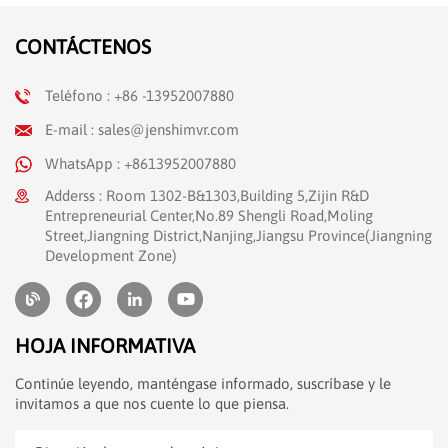
CONTÁCTENOS
Teléfono : +86 -13952007880
E-mail : sales@jenshimvr.com
WhatsApp : +8613952007880
Adderss : Room 1302-B&1303,Building 5,Zijin R&D
Entrepreneurial Center,No.89 Shengli Road,Moling
Street,Jiangning District,Nanjing,Jiangsu Province(Jiangning
Development Zone)
HOJA INFORMATIVA
Continúe leyendo, manténgase informado, suscríbase y le
invitamos a que nos cuente lo que piensa.