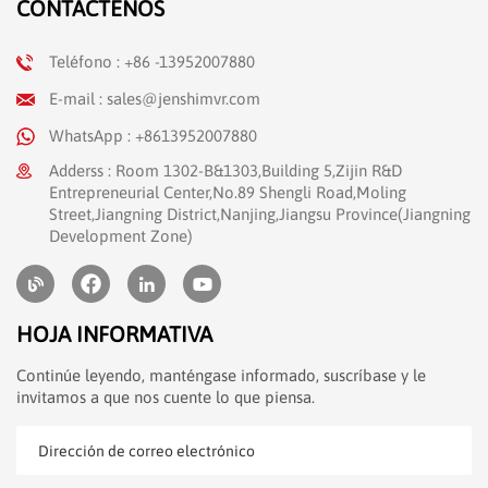
CONTÁCTENOS
Teléfono : +86 -13952007880
E-mail : sales@jenshimvr.com
WhatsApp : +8613952007880
Adderss : Room 1302-B&1303,Building 5,Zijin R&D
Entrepreneurial Center,No.89 Shengli Road,Moling
Street,Jiangning District,Nanjing,Jiangsu Province(Jiangning
Development Zone)
HOJA INFORMATIVA
Continúe leyendo, manténgase informado, suscríbase y le
invitamos a que nos cuente lo que piensa.