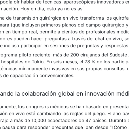
 podía oír hablar de técnicas laparoscópicas innovadoras e
n acción. Hoy en día, esto ya no es así.
ma de transmisión quirúrgica en vivo transforma los quiróf
mara (que incluyen primeros planos del campo quirúrgico y 
ón en tiempo real, permite a cientos de profesionales médi
dores pueden hacer preguntas a través del chat en vivo, sol
 e incluso participar en sesiones de preguntas y respuestas
rograma piloto reciente, más de 200 cirujanos del Sudeste A
 hospitales de Tokio. En seis meses, el 78 % de los partic
técnicas mínimamente invasivas en sus propias consultas, 
 de capacitación convencionales.
ando la colaboración global en innovación méd
camente, los congresos médicos se han basado en presentac
ión en vivo está cambiando las reglas del juego. El año pa
rajo a más de 10,000 espectadores de 47 países. Durante el
a pausa para responder preguntas que iban desde "¿Cómo se