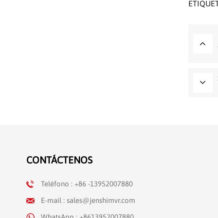
ETIQUET
CONTÁCTENOS
Teléfono : +86 -13952007880
E-mail : sales@jenshimvr.com
WhatsApp : +8613952007880