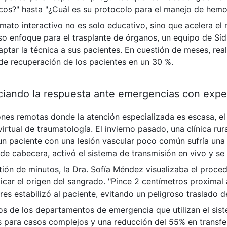
icos?" hasta "¿Cuál es su protocolo para el manejo de hemo
mato interactivo no es solo educativo, sino que acelera el
o enfoque para el trasplante de órganos, un equipo de Sídn
ptar la técnica a sus pacientes. En cuestión de meses, rea
de recuperación de los pacientes en un 30 %.
iando la respuesta ante emergencias con exper
ones remotas donde la atención especializada es escasa, e
irtual de traumatología. El invierno pasado, una clínica rur
 un paciente con una lesión vascular poco común sufría una
de cabecera, activó el sistema de transmisión en vivo y se
ión de minutos, la Dra. Sofía Méndez visualizaba el proced
icar el origen del sangrado. "Pince 2 centímetros proximal a
res estabilizó al paciente, evitando un peligroso traslado 
os de los departamentos de emergencia que utilizan el si
s para casos complejos y una reducción del 55% en transfer