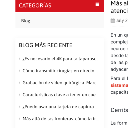
Más al
CATEGORÍAS
atenc
July 
Blog
En un q
compleja
BLOG MÁS RECIENTE
neurocir
desde la
¿Es necesario el 4K para la laparoscopia? ¿Por qué su próximo sistema de cámara quirúrgica no debería conformarse con menos?
de las p
adyacen
Cómo transmitir cirugías en directo: una guía completa para instituciones médicas
Para el 
Grabación de vídeo quirúrgica: Marco legal y consideraciones de cumplimiento
sistema
capacita
Características clave a tener en cuenta al elegir un sistema de registro quirúrgico
¿Puedo usar una tarjeta de captura convencional para grabar cirugías? Diferencias críticas y recomendaciones profesionales
Derrib
Más allá de las fronteras: cómo la transmisión en directo de cirugías está revolucionando la atención médica global
La form