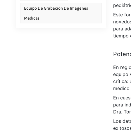
pediátr
Equipo De Grabación De Imágenes
Este for
Médicas
novedos
para ada
tiempo 
Potenc
En regi
equipo v
crítica:
médico 
En cuest
para ind
Dra. Tor
Los dat
exitoso