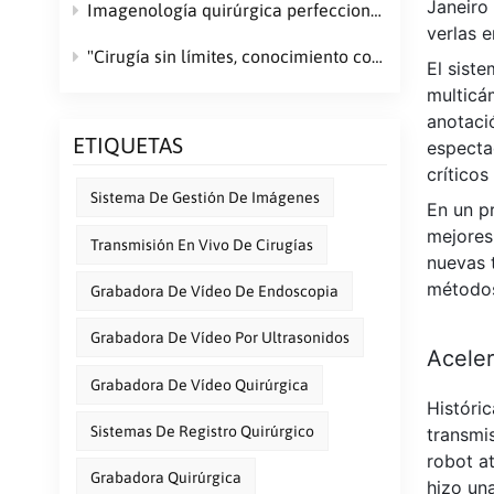
Janeiro
Imagenología quirúrgica perfeccionada: ¿Cómo elegir la grabadora médica adecuada? (Guía JENSHI)
verlas e
"Cirugía sin límites, conocimiento compartido": ¡La videograbadora médica marca el comienzo de una nueva era en la transmisión en vivo de cirugías hospitalarias!
El siste
multicá
anotaci
ETIQUETAS
especta
críticos
Sistema De Gestión De Imágenes
En un p
mejores
Transmisión En Vivo De Cirugías
nuevas 
métodos
Grabadora De Vídeo De Endoscopia
Grabadora De Vídeo Por Ultrasonidos
Aceler
Grabadora De Vídeo Quirúrgica
Históri
Sistemas De Registro Quirúrgico
transmis
robot at
Grabadora Quirúrgica
hizo un