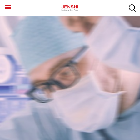
EN
ES