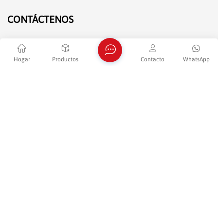
CONTÁCTENOS
Teléfono : +86 -13952007880
E-mail : sales@jenshimvr.com
Hogar
Productos
Contacto
WhatsApp
WhatsApp : +8613952007880
Adderss : Room 1302-B&1303,Building 5,Zijin R&D
Entrepreneurial Center,No.89 Shengli Road,Moling
Street,Jiangning District,Nanjing,Jiangsu Province(Jiangning
Development Zone)
HOJA INFORMATIVA
Continúe leyendo, manténgase informado, suscríbase y le
invitamos a que nos cuente lo que piensa.