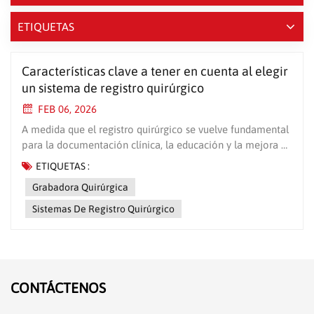
ETIQUETAS
Características clave a tener en cuenta al elegir
un sistema de registro quirúrgico
FEB 06, 2026
A medida que el registro quirúrgico se vuelve fundamental
para la documentación clínica, la educación y la mejora de
la calidad, seleccionar el sistema adecuado es
ETIQUETAS :
fundamental para la eficiencia del quirófano y la atención
Grabadora Quirúrgica
al paciente. Estas son las características esenciales que se
deben priorizar en un profesional. grabadora
Sistemas De Registro Quirúrgico
quirúrgica. Compatibilidad técnica: Soporte de señal de
grado médicoRequisitos básicos: Capacidad de
sincronización de múltiples dispositivos Soporte para
señales de equipos médicos (endoscopios, microscopios,
ultrasonidos) Captura real de alta velocidad de cuadros en
CONTÁCTENOS
4K/60 fps Consideración importante: Los dispositivos de