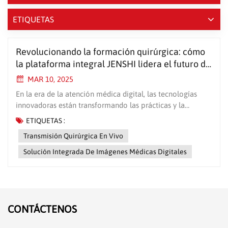
ETIQUETAS
Revolucionando la formación quirúrgica: cómo
la plataforma integral JENSHI lidera el futuro de
la educación médica
MAR 10, 2025
En la era de la atención médica digital, las tecnologías
innovadoras están transformando las prácticas y la
educación médica. A la vanguardia de esta transformación
ETIQUETAS :
se encuentra Tecnología JENSHI, cuya vanguardia Solución
Transmisión Quirúrgica En Vivo
integrada de imágenes médicas digitales Establece nuevos
estándares para la formación quirúrgica y el intercambio
Solución Integrada De Imágenes Médicas Digitales
de conocimientos. Diseñada para la precisión, la eficiencia
y la conectividad global, esta plataforma está redefiniendo
la forma en que los cirujanos aprenden, enseñan y
colaboran. ¿Por qué se destaca la solución de JENSHI?
1. Transmisión quirúrgica en vivo con aprendizaje
CONTÁCTENOS
interactivo ¡Dile adiós a los quirófanos abarrotados! Las