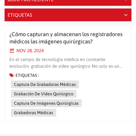
ETIQUETAS
¿Cómo capturan y almacenan los registradores
médicos las imágenes quirúrgicas?
NOV 28, 2024
En el campo de tecnología médica en constante
evolución, grabación de video quirúrgico No solo es un
recurso valioso para la enseñanza y la investigación, sino
ETIQUETAS :
también una herramienta crucial para que los médicos
Captura De Grabadoras Médicas
mejoren sus habilidades, compartan experiencias y
garanticen la calidad de la atención médica. Sin embargo,
Grabación De Vídeo Quirúrgico
lograr la captura de imágenes quirúrgicas de alta calidad y
Captura De Imágenes Quirúrgicas
el almacenamiento seguro no es una tarea simple.
Hagamos el misterio de la grabación de videos quirúrgicos
Grabadoras Médicas
y exploremos cómo la grabadora médica de Nanjing Soto
realiza una grabación integral y almacenamiento
científico. La captura de cada detalle con precisión, la